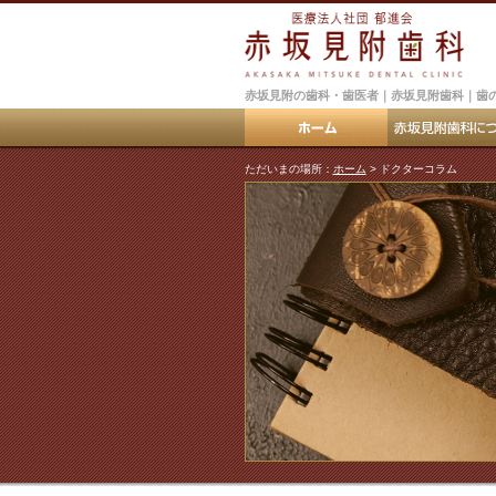
赤坂見附の歯科・歯医者｜赤坂見附歯科｜歯
ただいまの場所：
ホーム
> ドクターコラム