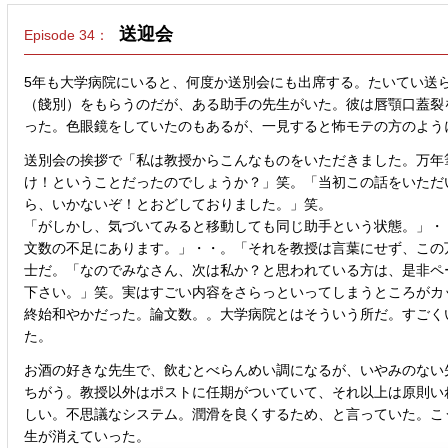
送迎会
Episode 34：
5年も大学病院にいると、何度か送別会にも出席する。たいてい送
（餞別）をもらうのだが、ある助手の先生がいた。彼は唇顎口蓋裂
った。色眼鏡をしていたのもあるが、一見すると怖モテの方のよう
送別会の挨拶で「私は教授からこんなものをいただきました。万年
け！ということだったのでしょうか？」笑。「当初この話をいただ
ら、いかないぞ！とおどしておりました。」笑。
「がしかし、気づいてみると移動しても同じ助手という状態。」・
文数の不足にあります。」・・。「それを教授は言葉にせず、この
士だ。「なのでみなさん、次は私か？と思われている方は、是非ペ
下さい。」笑。実はすごい内容をさらっといってしまうところがカ
終始和やかだった。論文数。。大学病院とはそういう所だ。すごく
た。
お酒の好きな先生で、飲むとべらんめい調になるが、いやみのない
ちがう。教授以外はポストに任期がついていて、それ以上は原則い
しい。不思議なシステム。潤滑を良くするため、と言っていた。こ
生が消えていった。