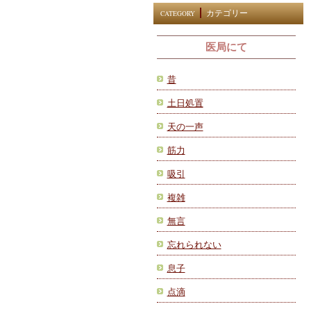
カテゴリー
CATEGORY
医局にて
昔
土日処置
天の一声
筋力
吸引
複雑
無言
忘れられない
息子
点滴