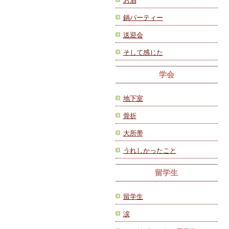
お酒
鍋パーティー
送迎会
そして感じた
学会
地下室
骨折
大所帯
うれしかったこと
留学生
留学生
涙