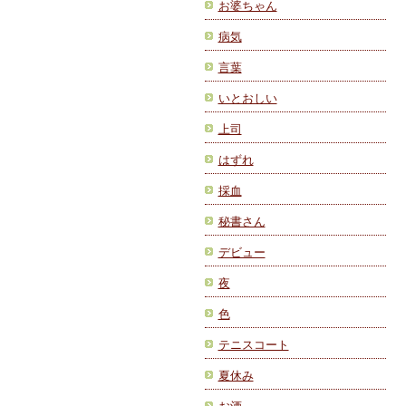
お婆ちゃん
病気
言葉
いとおしい
上司
はずれ
採血
秘書さん
デビュー
夜
色
テニスコート
夏休み