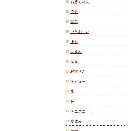
お婆ちゃん
病気
言葉
いとおしい
上司
はずれ
採血
秘書さん
デビュー
夜
色
テニスコート
夏休み