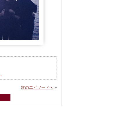
す。
次のエピソードへ
»