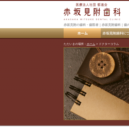
赤坂見附の歯科・歯医者｜赤坂見附歯科｜歯
ただいまの場所：
ホーム
> ドクターコラム