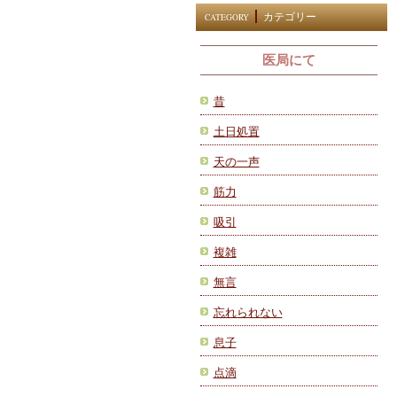
カテゴリー
CATEGORY
医局にて
昔
土日処置
天の一声
筋力
吸引
複雑
無言
忘れられない
息子
点滴