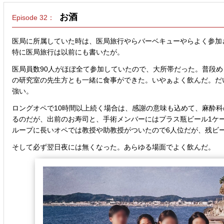
お酒
Episode 32：
医局に所属していた時は、医局旅行やらバーベキューやらよく参加
特に医局旅行は以前にも書いたが。
医局員数90人がほぼ全て参加していたので、大所帯だった。普段
の研究室の先生方とも一緒に食事ができた。いやぁよく飲んだ。だ
強い。
ロングオペで10時間以上続く場合は、感謝の意味も込めて、麻酔
るのだが、出前のお寿司と、手術メンバーにはプラス瓶ビール1ケ
ループに長いオペでは教授や助教授がついたので6人位だが、残ビー
そして必ず翌日夜には無くなった。あらゆる場面でよく飲んだ。