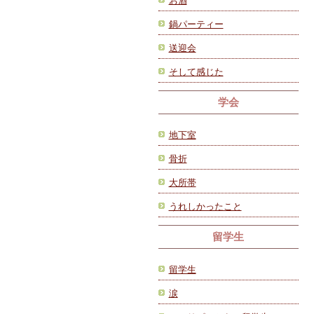
お酒
鍋パーティー
送迎会
そして感じた
学会
地下室
骨折
大所帯
うれしかったこと
留学生
留学生
涙