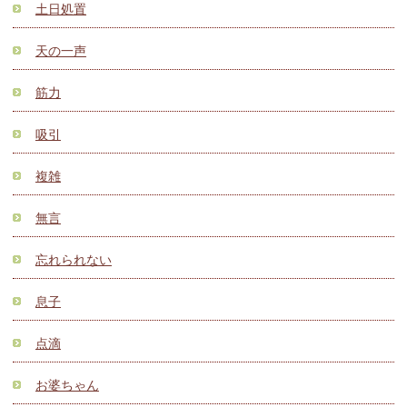
土日処置
天の一声
筋力
吸引
複雑
無言
忘れられない
息子
点滴
お婆ちゃん