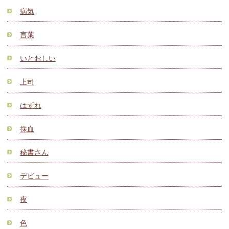
病気
言葉
いとおしい
上司
はずれ
採血
秘書さん
デビュー
夜
色