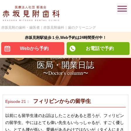
赤坂見附の歯科・歯医者｜赤坂見附歯科｜歯のクリーニング
ただいまの場所：
ホーム
赤坂見附駅徒歩１分,Web予約は24時間受付中！
> ドクターコラム
Webから予約
お電話で予約
[開業20周年]
医局・開業日誌
〜Doctor's column〜
フィリピンからの留学生
Episode 21：
以前にも留学生達のお話はしたことがあると思うが、フィリピン
の留学生、中にはとても偉い先生もいらっしゃるが、すごく優し
い。とても腰が低い。愛嬌があるわけではないが（タイ人にまさ