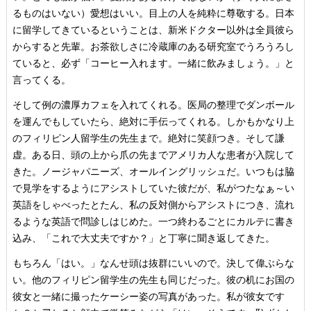
るものはいない）愛想はいい。目上の人を純粋に尊敬する。日本
に留学してきているということは、新米ドクター以外は全員彼ら
からすると先輩。お茶欲しさに冷蔵庫のある研究室でうろうろし
ていると、必ず「コーヒー入れます。一緒に飲みましょう。」と
言ってくる。
そして例の濃厚カフェを入れてくれる。医局の整理でダンボール
を運んでもしていたら、絶対に手伝ってくれる。しかもかなり上
のフィリピン人留学生の先生まで。絶対に笑顔つき。そして謙
虚。ある日、頭の上から爪の先までアメリカ人な患者が入院して
きた。ノージャパニーズ、オールイングリッシュだ。いつもは脇
で見学をするようにアシストしていた彼だが、私がつたなぁ～い
英語をしゃべったとたん、私の反対側からアシストにつき、流れ
るような英語で問診しはじめた。一つ終わるごとにカルテに書き
込み、「これで大丈夫ですか？」と丁寧に聞き返してきた。
もちろん「はい。」なんせ頭は抜群にいいので。決して偉ぶらな
い。他のフィリピン留学生の先生も同じだった。彼の机にお国の
彼女と一緒に撮ったケーシー姿の写真があった。私が彼女です